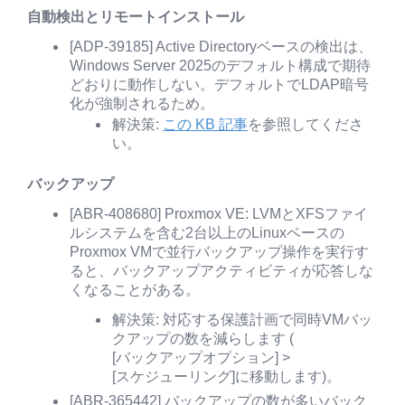
自動検出とリモートインストール
[ADP-39185] Active Directoryベースの検出は、
Windows Server 2025のデフォルト構成で期待
どおりに動作しない。デフォルトでLDAP暗号
化が強制されるため。
解決策:
この KB 記事
を参照してくださ
い。
バックアップ
[ABR-408680] Proxmox VE: LVMとXFSファイ
ルシステムを含む2台以上のLinuxベースの
Proxmox VMで並行バックアップ操作を実行す
ると、バックアップアクティビティが応答しな
くなることがある。
解決策: 対応する保護計画で同時VMバッ
クアップの数を減らします (
[バックアップオプション]
>
[スケジューリング]
に移動します)。
[ABR-365442] バックアップの数が多いバック