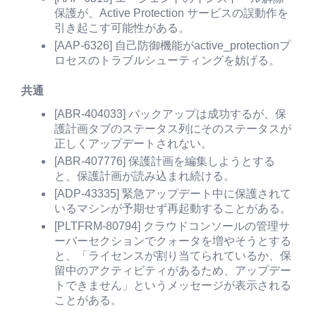
保護が、Active Protection サービスの誤動作を
引き起こす可能性がある。
[AAP-6326] 自己防御機能がactive_protectionプ
ロセスのトラブルシューティングを妨げる。
共通
[ABR-404033] バックアップは成功するが、保
護計画タブのステータス列にそのステータスが
正しくアップデートされない。
[ABR-407776] 保護計画を編集しようとする
と、保護計画が読み込まれ続ける。
[ADP-43335] 緊急アップデート中に保護されて
いるマシンが予期せず再起動することがある。
[PLTFRM-80794] クラウドコンソールの管理サ
ーバーセクションでクォータを増やそうとする
と、「ライセンスが割り当てられているか、保
留中のアクティビティがあるため、アップデー
トできません」というメッセージが表示される
ことがある。