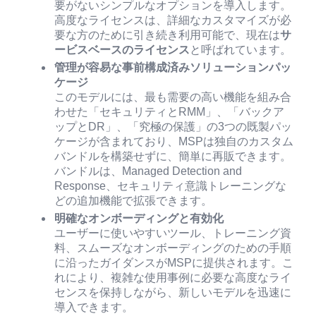
要がないシンプルなオプションを導入します。
高度なライセンスは、詳細なカスタマイズが必
要な方のために引き続き利用可能で、現在は
サ
ービスベースのライセンス
と呼ばれています。
管理が容易な事前構成済みソリューションパッ
ケージ
このモデルには、最も需要の高い機能を組み合
わせた「セキュリティとRMM」、「バックア
ップとDR」、「究極の保護」の3つの既製パッ
ケージが含まれており、MSPは独自のカスタム
バンドルを構築せずに、簡単に再販できます。
バンドルは、Managed Detection and
Response、セキュリティ意識トレーニングな
どの追加機能で拡張できます。
明確なオンボーディングと有効化
ユーザーに使いやすいツール、トレーニング資
料、スムーズなオンボーディングのための手順
に沿ったガイダンスがMSPに提供されます。こ
れにより、複雑な使用事例に必要な高度なライ
センスを保持しながら、新しいモデルを迅速に
導入できます。